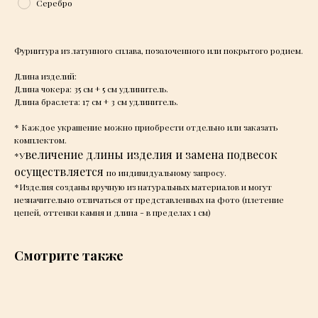
Серебро
Фурнитура из латунного сплава, позолоченного или покрытого родием.
Длина изделий:
Длина чокера: 35 см + 5 см удлинитель.
Длина браслета: 17 см + 3 см удлинитель.
* Каждое украшение можно приобрести отдельно или заказать
комплектом.
величение длины изделия и замена подвесок
*У
осуществляется
по индивидуальному запросу.
*Изделия созданы вручную из натуральных материалов и могут
незначительно отличаться от представленных на фото (плетение
цепей, оттенки камня и длина - в пределах 1 см)
Смотрите также