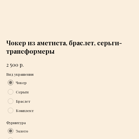
Чокер из аметиста, браслет, серьги-
трансформеры
р.
2 500
Вид украшения
Чокер
Серьги
Брaслет
Комплект
Фурнитура
Золото